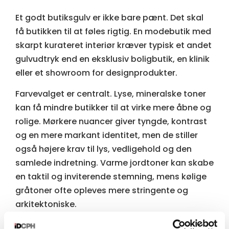
Et godt butiksgulv er ikke bare pænt. Det skal
få butikken til at føles rigtig. En modebutik med
skarpt kurateret interiør kræver typisk et andet
gulvudtryk end en eksklusiv boligbutik, en klinik
eller et showroom for designprodukter.
Farvevalget er centralt. Lyse, mineralske toner
kan få mindre butikker til at virke mere åbne og
rolige. Mørkere nuancer giver tyngde, kontrast
og en mere markant identitet, men de stiller
også højere krav til lys, vedligehold og den
samlede indretning. Varme jordtoner kan skabe
en taktil og inviterende stemning, mens kølige
gråtoner ofte opleves mere stringente og
arkitektoniske.
Det er her, rådgivning bliver afgørende. Mange