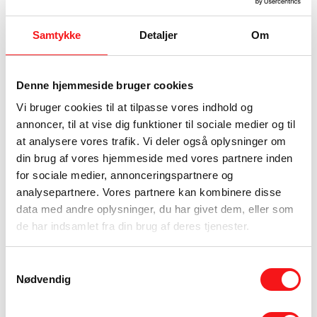
kunder ved præcist, hvilken stemning de
ønsker, men ikke nødvendigvis hvilket materiale
Samtykke
Detaljer
Om
der kan levere den. Det er netop forskellen på
at købe et gulv og at få udviklet en løsning. Hos
Denne hjemmeside bruger cookies
en specialiseret aktør som ID CPH handler
Vi bruger cookies til at tilpasse vores indhold og
processen derfor ikke kun om kvadratmeter og
annoncer, til at vise dig funktioner til sociale medier og til
pris, men om at oversætte vision til holdbar
at analysere vores trafik. Vi deler også oplysninger om
virkelighed.
din brug af vores hjemmeside med vores partnere inden
Funktionalitet er en del af det
for sociale medier, annonceringspartnere og
eksklusive resultat
analysepartnere. Vores partnere kan kombinere disse
data med andre oplysninger, du har givet dem, eller som
Et eksklusivt butiksgulv skal kunne holde til
de har indsamlet fra din brug af deres tjenester.
virkeligheden. Kundetrafik, skiftende vejr,
rengøring, inventarflyt og daglig belastning
Samtykkevalg
Nødvendig
sætter tydelige spor, hvis materialet eller
udførelsen ikke er valgt rigtigt. Derfor skal