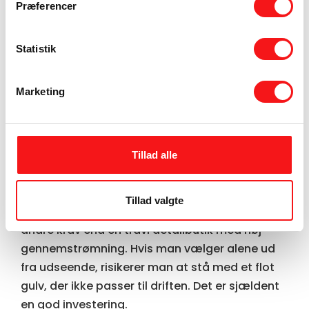
æstetik altid følges af teknisk forståelse.
Præferencer
Det gælder blandt andet skridsikkerhed,
Statistik
modstandsdygtighed mod pletter og den
måde overfladen ældes på. Nogle materialer
patinerer smukt og bliver mere karakterfulde
Marketing
med tiden. Andre skal beskyttes mere
konsekvent for at bevare deres udtryk. Ingen
løsning er vedligeholdelsesfri, men nogle er
Tillad alle
langt mere driftssikre end andre.
Derfor er det vigtigt at være ærlig om
Tillad valgte
brugsscenariet. En rolig showroombutik har
andre krav end en travl detailbutik med høj
gennemstrømning. Hvis man vælger alene ud
fra udseende, risikerer man at stå med et flot
gulv, der ikke passer til driften. Det er sjældent
en god investering.