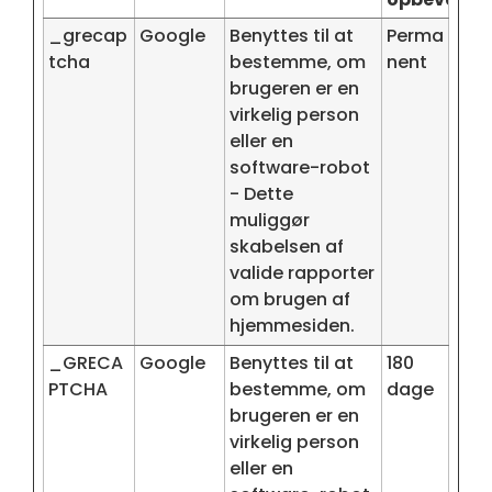
_grecap
Google
Benyttes til at
Perma
tcha
bestemme, om
nent
brugeren er en
virkelig person
eller en
software-robot
- Dette
muliggør
skabelsen af
valide rapporter
om brugen af
hjemmesiden.
_GRECA
Google
Benyttes til at
180
PTCHA
bestemme, om
dage
brugeren er en
virkelig person
eller en