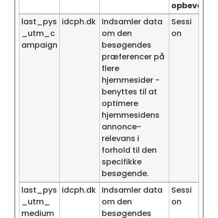
opbevaring
last_pys
idcph.dk
Indsamler data
Sessi
_utm_c
om den
on
ampaign
besøgendes
præferencer på
flere
hjemmesider -
benyttes til at
optimere
hjemmesidens
annonce-
relevans i
forhold til den
specifikke
besøgende.
last_pys
idcph.dk
Indsamler data
Sessi
_utm_
om den
on
medium
besøgendes