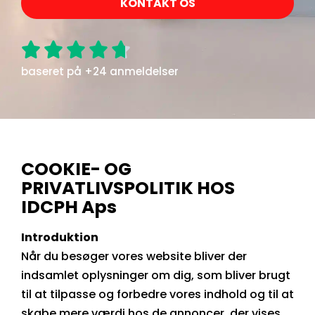
KONTAKT OS





baseret på +24 anmeldelser
COOKIE- OG
PRIVATLIVSPOLITIK HOS
IDCPH Aps
Introduktion
Når du besøger vores website bliver der
indsamlet oplysninger om dig, som bliver brugt
til at tilpasse og forbedre vores indhold og til at
skabe mere værdi hos de annoncer, der vises