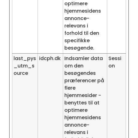
optimere
hjemmesidens
annonce-
relevans i
forhold til den
specifikke
besøgende.
last_pys
idcph.dk
Indsamler data
Sessi
_utm_s
om den
on
ource
besøgendes
præferencer på
flere
hjemmesider -
benyttes til at
optimere
hjemmesidens
annonce-
relevans i