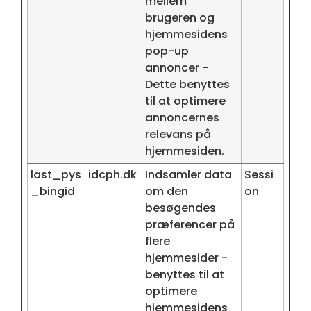
mellem
brugeren og
hjemmesidens
pop-up
annoncer -
Dette benyttes
til at optimere
annoncernes
relevans på
hjemmesiden.
last_pys
idcph.dk
Indsamler data
Sessi
_bingid
om den
on
besøgendes
præferencer på
flere
hjemmesider -
benyttes til at
optimere
hjemmesidens