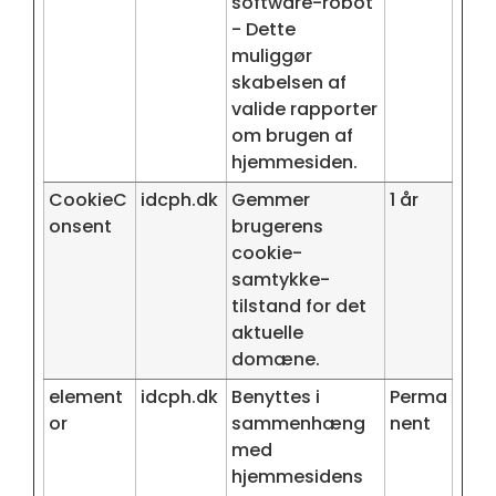
software-robot
- Dette
muliggør
skabelsen af
valide rapporter
om brugen af
hjemmesiden.
CookieC
idcph.dk
Gemmer
1 år
onsent
brugerens
cookie-
samtykke-
tilstand for det
aktuelle
domæne.
element
idcph.dk
Benyttes i
Perma
or
sammenhæng
nent
med
hjemmesidens