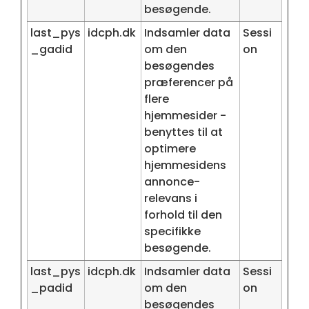
besøgende.
last_pys
idcph.dk
Indsamler data
Sessi
_gadid
om den
on
besøgendes
præferencer på
flere
hjemmesider -
benyttes til at
optimere
hjemmesidens
annonce-
relevans i
forhold til den
specifikke
besøgende.
last_pys
idcph.dk
Indsamler data
Sessi
_padid
om den
on
besøgendes