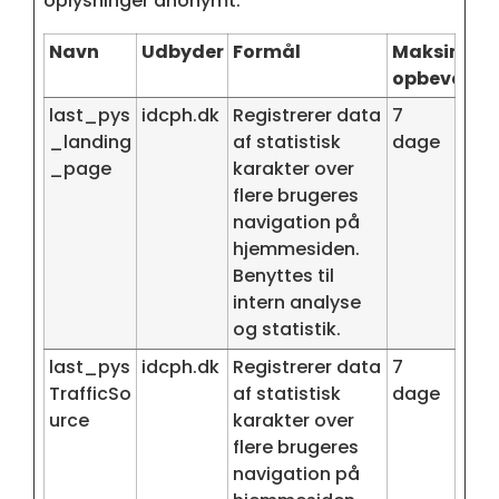
oplysninger anonymt.
Navn
Udbyder
Formål
Maksimal
opbevaring
last_pys
idcph.dk
Registrerer data
7
_landing
af statistisk
dage
_page
karakter over
flere brugeres
navigation på
hjemmesiden.
Benyttes til
intern analyse
og statistik.
last_pys
idcph.dk
Registrerer data
7
TrafficSo
af statistisk
dage
urce
karakter over
flere brugeres
navigation på