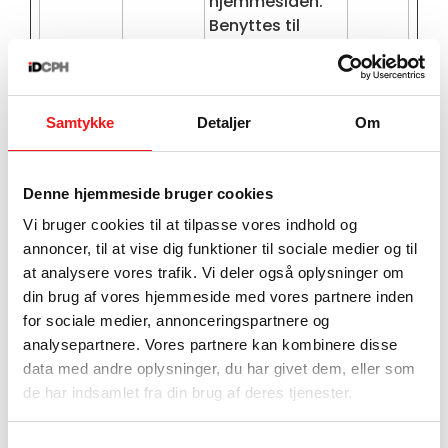
hjemmesiden.
Benyttes til
intern analyse
og statistik.
pys_bin
idcph.dk
Registrerer data
Sessi
Samtykke
Detaljer
Om
gid
af statistisk
on
karakter over
flere brugeres
Denne hjemmeside bruger cookies
navigation på
Vi bruger cookies til at tilpasse vores indhold og
hjemmesiden.
annoncer, til at vise dig funktioner til sociale medier og til
Benyttes til
at analysere vores trafik. Vi deler også oplysninger om
intern analyse
din brug af vores hjemmeside med vores partnere inden
og statistik.
for sociale medier, annonceringspartnere og
pys_fba
idcph.dk
Registrerer data
Sessi
analysepartnere. Vores partnere kan kombinere disse
did
af statistisk
on
data med andre oplysninger, du har givet dem, eller som
karakter over
de har indsamlet fra din brug af deres tjenester.
flere brugeres
navigation på
Samtykkevalg