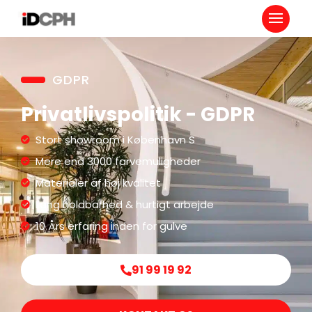
GDPR
Privatlivspolitik - GDPR
Stort showroom i København S
Mere end 3000 farvemuligheder
Materialer af høj kvalitet
Lang holdbarhed & hurtigt arbejde
10 Års erfaring inden for gulve
91 99 19 92