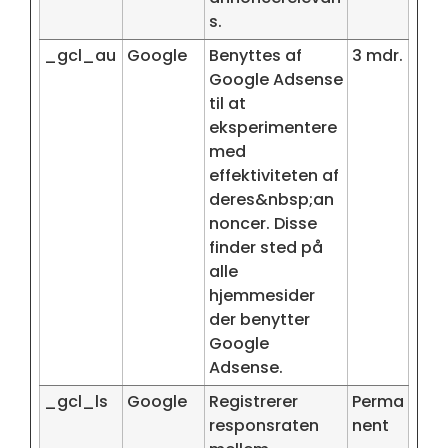
s.
_gcl_au
Google
Benyttes af
3 mdr.
Google Adsense
til at
eksperimentere
med
effektiviteten af
deres&nbsp;an
noncer. Disse
finder sted på
alle
hjemmesider
der benytter
Google
Adsense.
_gcl_ls
Google
Registrerer
Perma
responsraten
nent