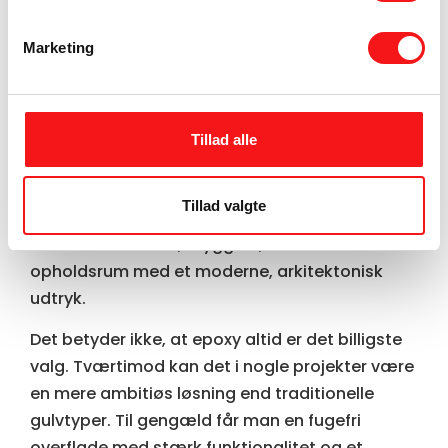
Hvornår kan epoxy gulv
betale sig?
Marketing
Epoxy kan være en stærk investering, når man
ønsker et gulv med lang levetid og lavt
vedligehold. I butikker, kontorer, klinikker og
Tillad alle
værksteder giver det
ofte god mening, fordi
overfladen tåler høj belastning og er enkel at
Tillad valgte
holde pæn. I private hjem kan det især være
attraktivt i køkken, bryggers, kælder eller større
opholdsrum med et moderne, arkitektonisk
udtryk.
Det betyder ikke, at epoxy altid er det billigste
valg. Tværtimod kan det i nogle projekter være
en mere ambitiøs løsning end traditionelle
gulvtyper. Til gengæld får man en fugefri
overflade med stærk funktionalitet og et