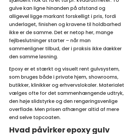
sjældent nok at få et tal pr. kvadratmeter. To
gulve kan ligne hinanden på afstand og
alligevel ligge markant forskelligt i pris, fordi
underlaget, finishen og kravene til holdbarhed
ikke er de samme. Det er netop her, mange
fejlbeslutninger starter – når man
sammenligner tilbud, der i praksis ikke dækker
den samme løsning.
Epoxy er et stærkt og visuelt rent gulvsystem,
som bruges både i private hjem, showrooms,
butikker, klinikker og erhvervslokaler. Materialet
vælges ofte for det sammenhængende udtryk,
den høje slidstyrke og den rengøringsvenlige
overflade. Men prisen afhænger altid af mere
end selve topcoaten.
Hvad påvirker epoxy gulv