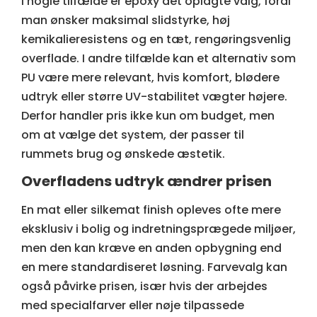
I nogle tilfælde er epoxy det oplagte valg, fordi
man ønsker maksimal slidstyrke, høj
kemikalieresistens og en tæt, rengøringsvenlig
overflade. I andre tilfælde kan
et alternativ som
PU
være mere relevant, hvis komfort, blødere
udtryk eller større UV-stabilitet vægter højere.
Derfor handler pris ikke kun om budget, men
om at vælge det system, der passer til
rummets brug og ønskede æstetik.
Overfladens udtryk ændrer prisen
En mat eller silkemat finish opleves ofte mere
eksklusiv i bolig og indretningsprægede miljøer,
men den kan kræve en anden opbygning end
en mere standardiseret løsning. Farvevalg kan
også påvirke prisen, især hvis der arbejdes
med specialfarver eller nøje tilpassede