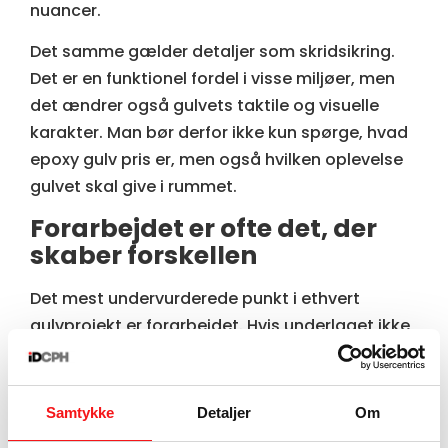
nuancer.
Det samme gælder detaljer som skridsikring.
Det er en funktionel fordel i visse miljøer, men
det ændrer også gulvets taktile og visuelle
karakter. Man bør derfor ikke kun spørge, hvad
epoxy gulv pris er, men også hvilken oplevelse
gulvet skal give i rummet.
Forarbejdet er ofte det, der
skaber forskellen
Det mest undervurderede punkt i ethvert
gulvprojekt er forarbejdet. Hvis underlaget ikke
er korrekt forberedt, hjælper selv den bedste
epoxy ikke. Derfor vil en seriøs vurdering altid
tage højde for underlagets tilstand,
Samtykke
Detaljer
Om
eksisterende belægninger, niveauforskelle og