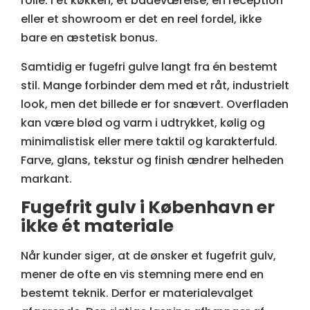
rolle. I et køkken, et badeværelse, en reception
eller et showroom er det en reel fordel, ikke
bare en æstetisk bonus.
Samtidig er fugefri gulve langt fra én bestemt
stil. Mange forbinder dem med et råt, industrielt
look, men det billede er for snævert. Overfladen
kan være blød og varm i udtrykket, kølig og
minimalistisk eller mere taktil og karakterfuld.
Farve, glans, tekstur og finish
ændrer helheden
markant.
Fugefrit gulv i København er
ikke ét materiale
Når kunder siger, at de ønsker et fugefrit gulv,
mener de ofte en vis stemning mere end en
bestemt teknik. Derfor er materialevalget