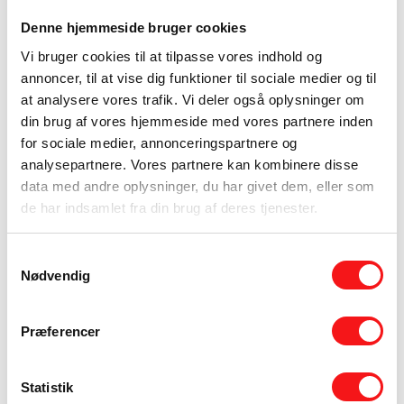
manglende finish bliver synlige, netop fordi
Denne hjemmeside bruger cookies
udtrykket er så rent. Derfor bør man vælge en
Vi bruger cookies til at tilpasse vores indhold og
samarbejdspartner, der har erfaring med hele
annoncer, til at vise dig funktioner til sociale medier og til
processen – fra rådgivning og prøvevalg til
at analysere vores trafik. Vi deler også oplysninger om
udførelse og aflevering.
din brug af vores hjemmeside med vores partnere inden
Private hjem og erhverv har
for sociale medier, annonceringspartnere og
analysepartnere. Vores partnere kan kombinere disse
forskellige behov
data med andre oplysninger, du har givet dem, eller som
de har indsamlet fra din brug af deres tjenester.
I private boliger handler valget ofte om
stemning, rengøringsvenlighed og visuel ro.
Samtykkevalg
Mange ønsker ét sammenhængende gulv
Nødvendig
gennem flere rum for at skabe et mere
eksklusivt og harmonisk hjem. Her er komfort,
Præferencer
farvebalance og et elegant udtryk ofte lige så
vigtigt som slidstyrke.
Statistik
I erhverv er kravene typisk mere sammensatte.