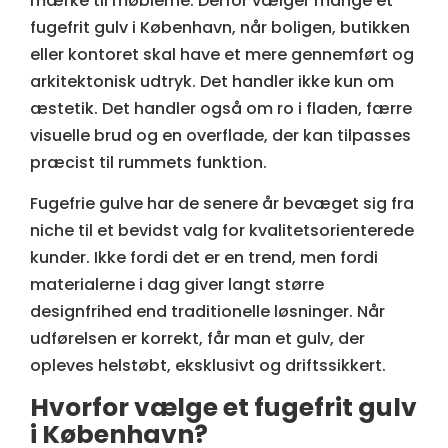
mærke til møblerne. Derfor vælger mange et
fugefrit gulv i København, når boligen, butikken
eller kontoret skal have et mere gennemført og
arkitektonisk udtryk. Det handler ikke kun om
æstetik. Det handler også om ro i fladen, færre
visuelle brud og en overflade, der kan tilpasses
præcist til rummets funktion.
Fugefrie gulve har de senere år bevæget sig fra
niche til et bevidst valg for kvalitetsorienterede
kunder. Ikke fordi det er en trend, men fordi
materialerne i dag giver langt større
designfrihed end traditionelle løsninger. Når
udførelsen er korrekt, får man et gulv, der
opleves helstøbt, eksklusivt og driftssikkert.
Hvorfor vælge et fugefrit gulv
i København?