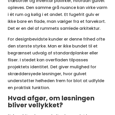
træsorter og inventar påvirker, hvordan gulvet
opleves. Den samme grå nuance kan virke varm
i ét rum og kølig i et andet. Et fugefrit gulv er
ikke bare en flade, man vælger fra et farvekort.
Det er en del af rummets samlede arkitektur.
For designbevidste kunder er denne frihed ofte
den største styrke. Man er ikke bundet til et
begrænset udvalg af standardplanker eller
fliser. I stedet kan overfladen tilpasses
projektets identitet. Det giver mulighed for
skræddersyede løsninger, hvor gulvet
understøtter helheden frem for blot at udfylde
en praktisk funktion.
Hvad afgør, om løsningen
bliver vellykket?