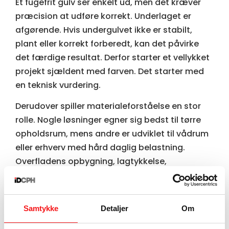
Et fugefrit gulv ser enkelt ud, men det kræver
præcision at udføre korrekt. Underlaget er
afgørende. Hvis undergulvet ikke er stabilt,
plant eller korrekt forberedt, kan det påvirke
det færdige resultat. Derfor starter et vellykket
projekt sjældent med farven. Det starter med
en teknisk vurdering.
Derudover spiller materialeforståelse en stor
rolle. Nogle løsninger egner sig bedst til tørre
opholdsrum, mens andre er udviklet til vådrum
eller erhverv med hård daglig belastning.
Overfladens opbygning, lagtykkelse,
fleksibilitet og topcoat har betydning for både
udseende og holdbarhed.
Samtykke
Detaljer
Om
Håndværket er den tredje faktor. Fugefrie gulve
afslører fejl. Ujævnheder, overgange og