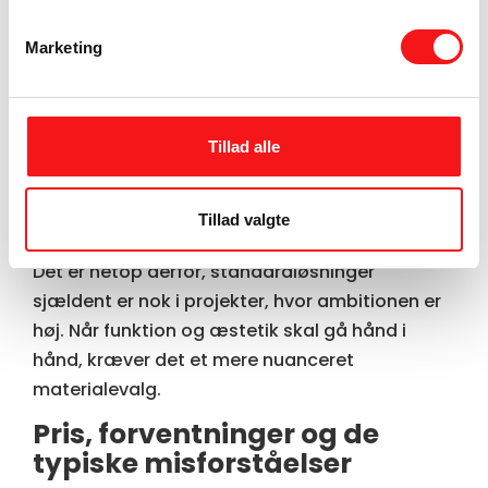
Et gulv skal stadig se godt ud, men det skal
Marketing
også kunne holde til trafik, rengøring, udstyr og
daglig drift. Samtidig skal det passe til
virksomhedens visuelle identitet. I en butik kan
gulvet være med til at løfte hele
Tillad alle
kundeoplevelsen. I et kontor kan det skabe ro
og professionalisme. I en klinik kan det
Tillad valgte
understøtte et rent og tillidsvækkende miljø.
Det er netop derfor, standardløsninger
sjældent er nok i projekter, hvor ambitionen er
høj. Når funktion og æstetik skal gå hånd i
hånd, kræver det et mere nuanceret
materialevalg.
Pris, forventninger og de
typiske misforståelser