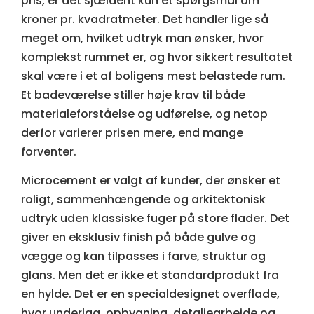
pris, er det sjældent kun et spørgsmål om
kroner pr. kvadratmeter. Det handler lige så
meget om, hvilket udtryk man ønsker, hvor
komplekst rummet er, og hvor sikkert resultatet
skal være i et af boligens mest belastede rum.
Et badeværelse stiller høje krav til både
materialeforståelse og udførelse, og netop
derfor varierer prisen mere, end mange
forventer.
Microcement er valgt af kunder, der ønsker et
roligt, sammenhængende og
arkitektonisk
udtryk
uden klassiske fuger på store flader. Det
giver en eksklusiv finish på både gulve og
vægge og kan tilpasses i farve, struktur og
glans. Men det er ikke et standardprodukt fra
en hylde. Det er en specialdesignet overflade,
hvor underlag, opbygning, detaljearbejde og