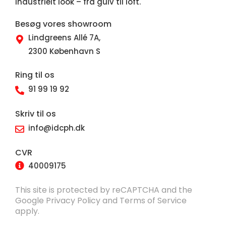
industrielt look – fra gulv til loft.
Besøg vores showroom
Lindgreens Allé 7A,
2300 København S
Ring til os
91 99 19 92
Skriv til os
info@idcph.dk
CVR
40009175
This site is protected by reCAPTCHA and the
Google
Privacy Policy
and
Terms of Service
apply.