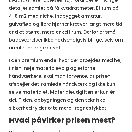
kvadratmeter opleves høj, fordi der er mange
detaljer samlet på få kvadratmeter. Et rum på
4-6 m2 med niche, indbygget armatur,
gulvafløb og flere hjørner kræver langt mere tid
end et større, mere enkelt rum. Derfor er små
badeværelser ikke nødvendigvis billige, selv om
arealet er begrænset.
I den premium ende, hvor der arbejdes med høj
finish, nøje materialevalg og erfarne
håndværkere, skal man forvente, at prisen
afspejler det samlede håndværk og ikke kun
selve materialet. Materialeudgiften er kun én
del. Tiden, opbygningen og den tekniske
sikkerhed fylder ofte mere i regnestykket.
Hvad påvirker prisen mest?