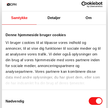
Microcement vælges sjældent, fordi det
nødvendigvis er billigst. Det vælges, fordi det
Samtykke
Detaljer
Om
giver en anden æstetik. Færre visuelle brud.
Mere ro i rummet. En overflade, der føles
sammenhængende og moderne. For den rette
Denne hjemmeside bruger cookies
kunde er det ikke en lille detalje, men hele
Vi bruger cookies til at tilpasse vores indhold og
pointen.
annoncer, til at vise dig funktioner til sociale medier og til
Hvornår kan prisen godt
at analysere vores trafik. Vi deler også oplysninger om
betale sig?
din brug af vores hjemmeside med vores partnere inden
for sociale medier, annonceringspartnere og
analysepartnere. Vores partnere kan kombinere disse
Det korte svar er, at det afhænger af
data med andre oplysninger, du har givet dem, eller som
ambitionen for rummet. Hvis badeværelset blot
de har indsamlet fra din brug af deres tjenester.
skal være funktionelt til lavest mulig pris, findes
der ofte billigere løsninger. Hvis badeværelset
Samtykkevalg
derimod skal løfte boligens samlede udtryk og
Nødvendig
fungere som en integreret del af en mere