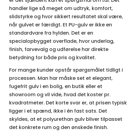
er det sjældent kun et spørgsmål om tal. Det
handler lige så meget om udtryk, komfort,
slidstyrke og hvor sikkert resultatet skal være,
når gulvet er færdigt. Et PU-gulv er ikke en
standardvare fra hylden. Det er en
specialopbygget overflade, hvor underlag,
finish, farvevalg og udførelse har direkte
betydning for både pris og kvalitet.
For mange kunder opstår spørgsmålet tidligt i
processen. Man har måske set et elegant,
fugefrit gulv i en bolig, en butik eller et
showroom og vil vide, hvad det koster pr.
kvadratmeter. Det korte svar er, at prisen typisk
ligger i et spænd, ikke i én fast sats. Det
skyldes, at et polyurethan gulv bliver tilpasset
det konkrete rum og den ønskede finish.