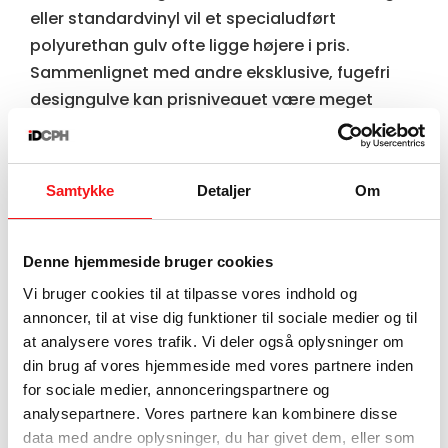
eller standardvinyl vil et specialudført
polyurethan gulv ofte ligge højere i pris.
Sammenlignet med andre eksklusive,
fugefri
designgulve
kan prisniveauet være meget
konkurrencedygtigt, især når man regner
levetid, vedligeholdelse og det arkitektoniske
udtryk med.
Samtykke
Detaljer
Om
PU vælges sjældent, fordi det er den billigste
løsning. Det vælges, fordi det giver noget,
Denne hjemmeside bruger cookies
mange andre gulvtyper ikke kan levere i samme
Vi bruger cookies til at tilpasse vores indhold og
samlede pakke. Den bløde komfort, den
annoncer, til at vise dig funktioner til sociale medier og til
ensartede overflade, de mange
at analysere vores trafik. Vi deler også oplysninger om
farvemuligheder og det stringente visuelle
din brug af vores hjemmeside med vores partnere inden
udtryk er en væsentlig del af værdien.
for sociale medier, annonceringspartnere og
analysepartnere. Vores partnere kan kombinere disse
Samtidig skal man være ærlig om trade-offs.
data med andre oplysninger, du har givet dem, eller som