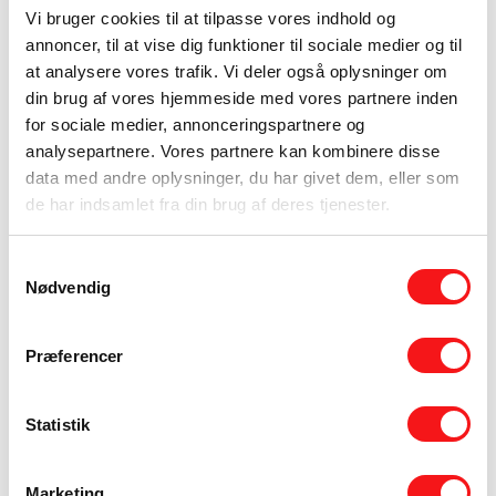
overflade, der kan indgå naturligt i både
Vi bruger cookies til at tilpasse vores indhold og
moderne og mere varme indretninger. Her skal
annoncer, til at vise dig funktioner til sociale medier og til
man især tænke over, hvordan gulv eller væg
at analysere vores trafik. Vi deler også oplysninger om
bruges i praksis. Fedt, vand, daglig rengøring
din brug af vores hjemmeside med vores partnere inden
og høj trafik stiller konkrete krav til finish og
for sociale medier, annonceringspartnere og
analysepartnere. Vores partnere kan kombinere disse
beskyttelse.
data med andre oplysninger, du har givet dem, eller som
I stue
, entré og åbne opholdsrum handler
de har indsamlet fra din brug af deres tjenester.
valget ofte om sammenhæng. Microcement
kan binde flere zoner sammen og skabe et
Samtykkevalg
Nødvendig
roligt fundament for resten af indretningen. Jo
større fladerne er, desto vigtigere bliver det at
vælge den rette balance mellem liv i overfladen
Præferencer
og visuel ro.
Pris, kvalitet og forventninger
Statistik
Microcement vælges ofte af kunder, der ønsker
Marketing