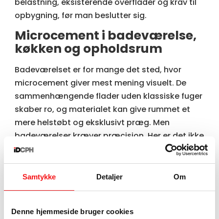
belastning, eksisterende overflader og krav til
opbygning, før man beslutter sig.
Microcement i badeværelse,
køkken og opholdsrum
Badeværelset
er for mange det sted, hvor
microcement giver mest mening visuelt. De
sammenhængende flader uden klassiske fuger
skaber ro, og materialet kan give rummet et
mere helstøbt og eksklusivt præg. Men
badeværelser kræver præcision. Her er det ikke
nok, at overfladen ser korrekt ud. Hele
løsningen skal være opbygget rigtigt i forhold
til
vådrumskrav
, detaljer og afslutninger.
Samtykke
Detaljer
Om
I køkkenet er microcement attraktivt, fordi det
kombinerer et stærkt designudtryk med en
Denne hjemmeside bruger cookies