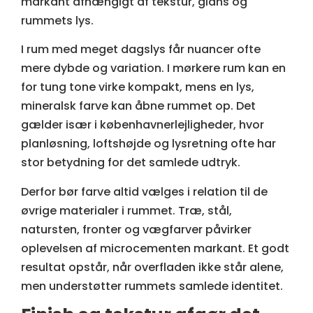
markant afhængigt af tekstur, glans og
rummets lys.
I rum med meget dagslys får nuancer ofte
mere dybde og variation. I mørkere rum kan en
for tung tone virke kompakt, mens en lys,
mineralsk farve kan åbne rummet op. Det
gælder især i københavnerlejligheder, hvor
planløsning, loftshøjde og lysretning ofte har
stor betydning for det samlede udtryk.
Derfor bør farve altid vælges i relation til de
øvrige materialer i rummet. Træ, stål,
natursten, fronter og vægfarver påvirker
oplevelsen af microcementen markant. Et godt
resultat opstår, når overfladen ikke står alene,
men understøtter rummets samlede identitet.