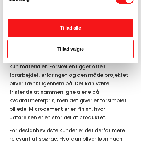
noget mere raffineret end en standardløsning.
Og det er vigtigt at sige klart: det er ikke et
lavprisprodukt. Prisen afspejler både
materialets kvalitet, opbygningen,
Tillad alle
detaljearbejdet og den håndværksmæssige
præcision.
Tillad valgte
Hvis tilbud varierer meget, skyldes det sjældent
kun materialet. Forskellen ligger ofte i
forarbejdet, erfaringen og den måde projektet
bliver tænkt igennem på. Det kan være
fristende at sammenligne alene på
kvadratmeterpris, men det giver et forsimplet
billede. Microcement er en finish, hvor
udførelsen er en stor del af produktet.
For designbevidste kunder er det derfor mere
relevant at spørge: Hvordan bliver løsningen