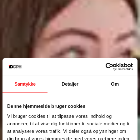
Samtykke
Detaljer
Om
Denne hjemmeside bruger cookies
Vi bruger cookies til at tilpasse vores indhold og
annoncer, til at vise dig funktioner til sociale medier og til
GULVSPECIALISTER · SHOWROOM I KØBENHAVN
at analysere vores trafik. Vi deler også oplysninger om
PU Gulve
din brug af vores hjemmeside med vores partnere inden